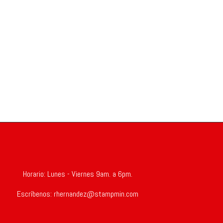
Horario: Lunes - Viernes 9am. a 6pm.
Escríbenos:
rhernandez@stampmin.com