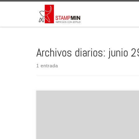
Saltar al contenido
Archivos diarios:
junio 
1 entrada
Welcome to WordPress. This is your first post. Edit or
delete it, then start writing!